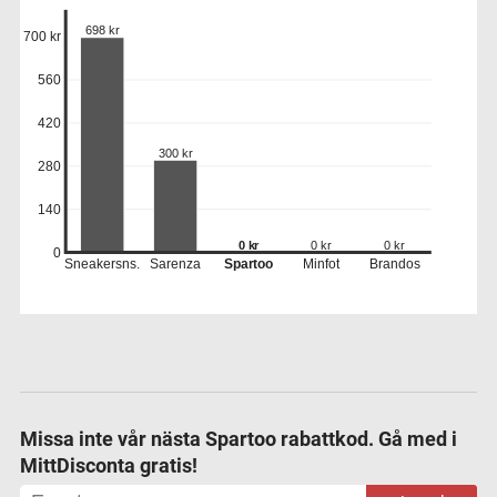
698 kr
700 kr
560
420
300 kr
280
140
0 kr
0 kr
0 kr
0
Sneakersns.
Sarenza
Spartoo
Minfot
Brandos
Missa inte vår nästa Spartoo rabattkod. Gå med i
MittDisconta gratis!