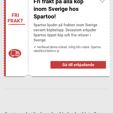
Fri frakt på alla köp
Bonprix
Booking.com
Dustin Home
EMP Shop
inom Sverige hos
Feelunique
Halebop
Happy Green
Hotels.com
FRI
Spartoo!
FRAKT
HotelSpecials
inkClub
Lookfantastic
NA-KD
Spartoo bjuder på frakten inom Sverige
NordicFeel
Supersavertravel
Tre 3
oavsett köpbelopp. Dessutom erbjuder
Spartoo öppet köp och fria returer i
Sverige.
Verifierad denna månad. Giltig tills vidare. Spartoo
rabattkod behövs ej.
Gå till erbjudande