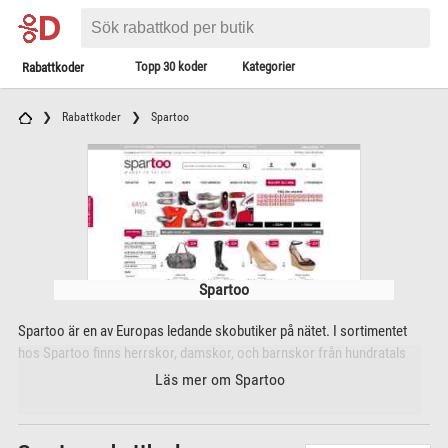
Topp 30 koder
Kategorier
Rabattkoder
Rabattkoder
Spartoo
Spartoo
Spartoo är en av Europas ledande skobutiker på nätet. I sortimentet
hos Spartoo finns herrskor, damskor, och barnskor från hundratals
märken och tiotusentals olika modeller. Förutom skor säljer även
Läs mer om Spartoo
Spartoo ett brett utbud av andra kläder och accessoarer.