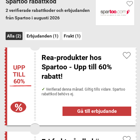
Spartoo rabattkod
Garanterat verifierade koder
Vi har verifierat alla 2 Spartoo rabattkoder och
2 verifierade rabattkoder och erbjudanden
erbjudanden för augusti 2026
från Spartoo i augusti 2026
Alla (2)
Erbjudanden (1)
Frakt (1)
Spartoo fraktvillkor
Minsta order för gratis frakt: 0 kr (Inom Sverige)
Rea-produkter hos
Spartoo kategorier
Spartoo - Upp till 60%
UPP
Skor
TILL
rabatt!
60%
Verifierad denna månad. Giltig tills vidare. Spartoo
Rabattkoder från liknande butiker
rabattkod behövs ej.
Bianco Footwear
Deichmann
Minfot
Size?
Sneakersnstuff
Gå till erbjudande
Populära butiker hos Disconta