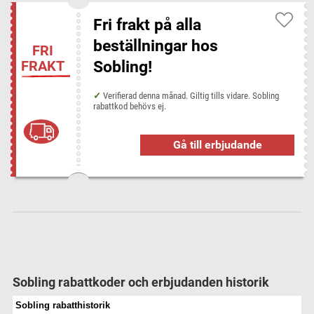
Fri frakt på alla
beställningar hos
Populära butiker hos Disconta
FRI
Sobling!
FRAKT
Bonprix
Booking.com
Dustin Home
EMP Shop
Feelunique
Halebop
Happy Green
Hotels.com
Verifierad denna månad. Giltig tills vidare. Sobling
rabattkod behövs ej.
HotelSpecials
inkClub
Lookfantastic
NA-KD
NordicFeel
Supersavertravel
Tre 3
Gå till erbjudande
Sobling rabattkoder och erbjudanden historik
Sobling rabatthistorik