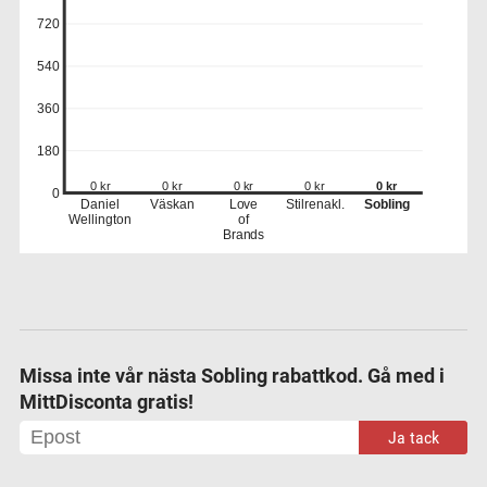
720
540
360
180
0 kr
0 kr
0 kr
0 kr
0 kr
0
Daniel
Väskan
Love
Stilrenakl.
Sobling
Wellington
of
Brands
Missa inte vår nästa Sobling rabattkod. Gå med i
MittDisconta gratis!
Ja tack