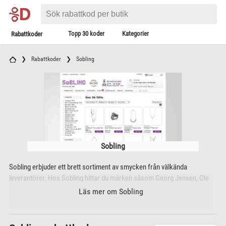
Topp 30 koder
Kategorier
Rabattkoder
Rabattkoder
Sobling
Sobling
Sobling erbjuder ett brett sortiment av smycken från välkända
leverantörer. Hos Sobling hittar du märken såsom Georg Jensen, Ole
Lyngaard, Thomas Sabo, Sandberg, Schalins, Edblad, Efva Attling med
Läs mer om Sobling
flera, blandat med unika produkter från utvalda leverantörer.
Sortimentet hos Sobling sträcker sig ifrån enkla förlovningsringar till
exklusiva märkesprodukter i flera kategorier.