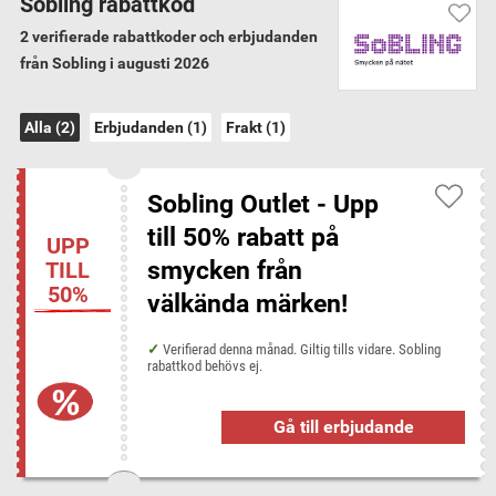
Sobling rabattkod
2 verifierade rabattkoder och erbjudanden
Garanterat verifierade koder
från Sobling i augusti 2026
Vi har verifierat alla 2 Sobling rabattkoder och
erbjudanden för augusti 2026
Alla (2)
Erbjudanden (1)
Frakt (1)
Sobling fraktvillkor
Sobling Outlet - Upp
Minsta order för gratis frakt: 0 kr
till 50% rabatt på
UPP
smycken från
TILL
Sobling kategorier
50%
välkända märken!
Övriga Accessoarer
Verifierad denna månad. Giltig tills vidare. Sobling
rabattkod behövs ej.
Rabattkoder från liknande butiker
Chimi
Glitter
Hedbergs Guld
Klockia
Gå till erbjudande
Marshall Headphones
TRIWA
Ur & Penn
Urbanears
Väskan