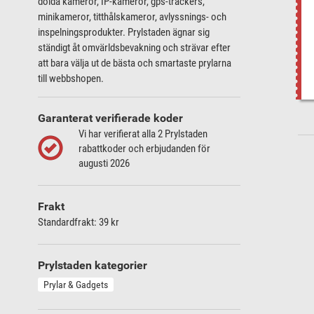
dolda kameror, IP-kameror, gps-trackers,
minikameror, titthålskameror, avlyssnings- och
inspelningsprodukter. Prylstaden ägnar sig
ständigt åt omvärldsbevakning och strävar efter
att bara välja ut de bästa och smartaste prylarna
till webbshopen.
Garanterat verifierade koder
Vi har verifierat alla 2 Prylstaden
rabattkoder och erbjudanden för
augusti 2026
Frakt
Standardfrakt: 39 kr
Prylstaden kategorier
Prylar & Gadgets