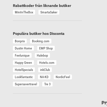
Rabattkoder från liknande butiker
MiniInTheBox
SmartaSaker
Populära butiker hos Disconta
Bonprix
Booking.com
Dustin Home
EMP Shop
Feelunique
Halebop
Happy Green
Hotels.com
HotelSpecials
inkClub
Lookfantastic
NA-KD
NordicFeel
Supersavertravel
Tre 3
Pr