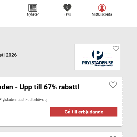
0
Nyheter
Favs
MittDisconta
sti 2026
en - Upp till 67% rabatt!
. Prylstaden rabattkod behövs ej.
Gå till erbjudande