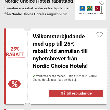
Nordic Choice Hotels rabattkod
Hotels.
3 verifierade rabattkoder och erbjudanden
från Nordic Choice Hotels i augusti 2026
Garanterat verifierade koder
Vi har verifierat alla 3 Nordic Choice Hotels
rabattkoder och erbjudanden för augusti 2026
Välkomsterbjudande
med upp till 25%
Nordic Choice Hotels kategorier
25%
rabatt vid anmälan till
Hotell
RABATT
nyhetsbrevet från
Nordic Choice Hotels!
Rabattkoder från liknande butiker
Booking.com
Hotelopia
Hotels.com
HotelSpecials
Verifierad denna månad. Giltig tills vidare. Nordic
Choice Hotels rabattkod behövs ej.
MrJet
Park Inn by Radisson
Sembo
Supersavertravel
Gå till erbjudande
Populära butiker hos Disconta