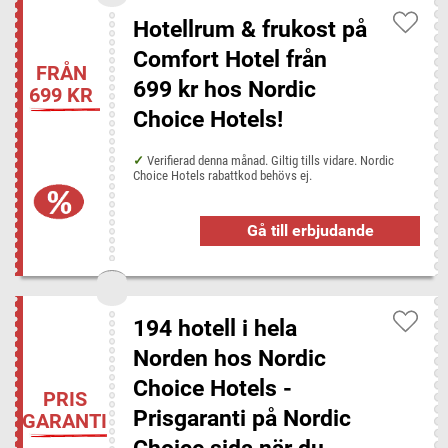
Bonprix
Dustin Home
EMP Shop
Feelunique
Ginza
Hotellrum & frukost på
Halebop
Hallon
Happy Green
inkClub
Comfort Hotel från
Lookfantastic
NA-KD
NordicFeel
Sova
Tre 3
FRÅN
699 kr hos Nordic
699 KR
Vetzoo
Choice Hotels!
Verifierad denna månad. Giltig tills vidare. Nordic
Choice Hotels rabattkod behövs ej.
Gå till erbjudande
194 hotell i hela
Norden hos Nordic
Choice Hotels -
PRIS
Prisgaranti på Nordic
GARANTI