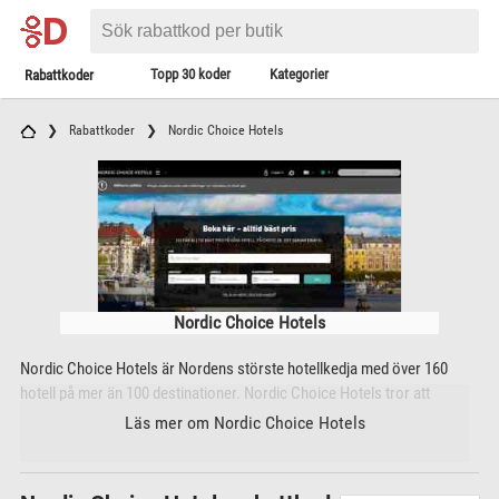
Topp 30 koder
Kategorier
Rabattkoder
Rabattkoder
Nordic Choice Hotels
Nordic Choice Hotels
Nordic Choice Hotels är Nordens störste hotellkedja med över 160
hotell på mer än 100 destinationer. Nordic Choice Hotels tror att
flexibilitet och frihet att kunna välja mellan alternativ är bågot av det
Läs mer om Nordic Choice Hotels
viktigaste man kan ge sina kunder. Därför jobbar Nordic Choice Hotels
kontinuerligt med att hitta nya, bra koncept som gör vardagen enklare,
mer effektiv och komfortabel för dig som är gäst hos Nordic Choice