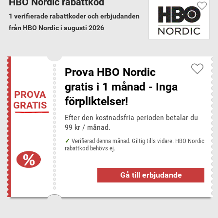
HBO Nordic rabattkod
omfattande bibliotek av serier och filmer. Du får tillgång till mer än 3500
1 verifierade rabattkoder och erbjudanden
serieavsnitt och hundratals filmer genom HBO Nordic
från HBO Nordic i augusti 2026
Garanterat verifierade koder
Vi har verifierat alla 1 HBO Nordic rabattkoder
och erbjudanden för augusti 2026
Prova HBO Nordic
gratis i 1 månad - Inga
PROVA
förpliktelser!
HBO Nordic kategorier
GRATIS
TV, Film och Streamingtjänster
Efter den kostnadsfria perioden betalar du
99 kr / månad.
Verifierad denna månad. Giltig tills vidare. HBO Nordic
Rabattkoder från liknande butiker
rabattkod behövs ej.
Discshop
Ginza
Origin
SF Anytime
Tidningskungen
Gå till erbjudande
Spartips för HBO Nordic