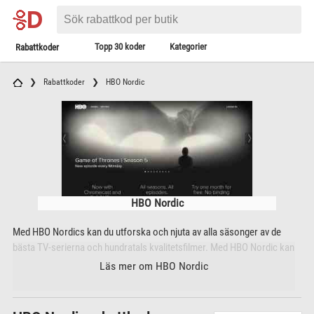
Topp 30 koder
Kategorier
Rabattkoder
Rabattkoder
HBO Nordic
HBO Nordic
Med HBO Nordics kan du utforska och njuta av alla säsonger av de
bästa TV-serierna och hundratals kvalitetsfilmer. Med HBO Nordic kan
du streama alla säsonger av de mest hyllade serierna. Vidare har HBO
Läs mer om HBO Nordic
Nordic alltid nytt innehåll. Nya avsnitt är tillgängliga inom 24 timmar
efter världspremiären av alla HBO-serier samt utvalda serier från andra
leverantörer. Nytt innehåll läggs till varje vecka. HBO Nordic har även ett